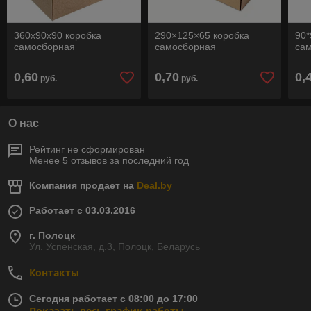
360х90х90 коробка
290×125×65 коробка
90*
самосборная
самосборная
са
0,60
0,70
0,
руб.
руб.
О нас
Рейтинг не сформирован
Менее 5 отзывов за последний год
Компания продает на
Deal.by
Работает с 03.03.2016
г. Полоцк
Ул. Успенская, д.3, Полоцк, Беларусь
Контакты
Сегодня работает с 08:00 до 17:00
Показать весь график работы