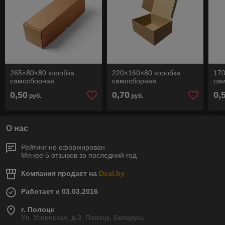
265×80×80 коробка
220×160×80 коробка
170
самосборная
самосборная
са
0,50
0,70
0,
руб.
руб.
О нас
Рейтинг не сформирован
Менее 5 отзывов за последний год
Компания продает на
Deal.by
Работает с 03.03.2016
г. Полоцк
Ул. Успенская, д.3, Полоцк, Беларусь